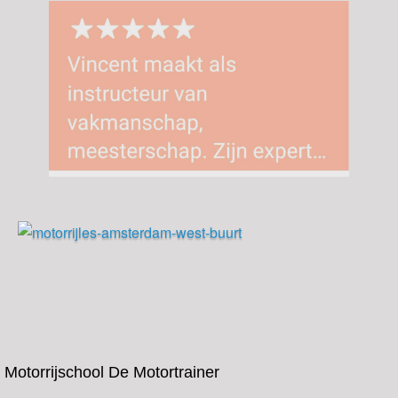
Motorrijschool De Motortrainer
Coenhavenweg 36
Amsterdam
Telefoon 06-51069711
vincent@demotortrainer.nl